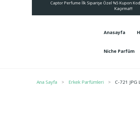
Captor Perfume İlk Siparişe Özel %5 Kupon Kodu
Kaçırma!!!
Anasayfa
H
Niche Parfüm
Anasayfa
H
Ana Sayfa
Erkek Parfümleri
C-721 JPG L
Niche Parfüm