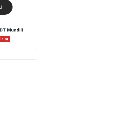
l
DT Muadili
dirim
ki
,00.