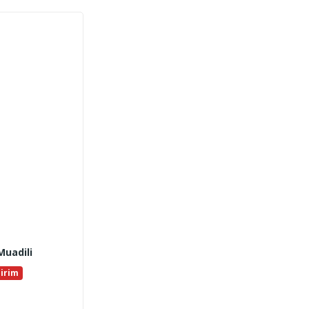
Muadili
dirim
ki