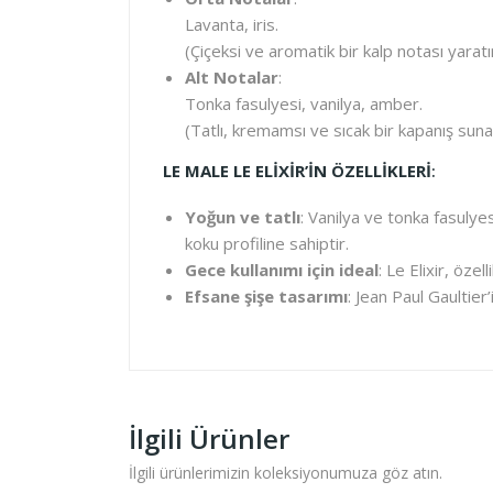
Lavanta, iris.
(Çiçeksi ve aromatik bir kalp notası yaratır
Alt Notalar
:
Tonka fasulyesi, vanilya, amber.
(Tatlı, kremamsı ve sıcak bir kapanış suna
LE MALE LE ELIXIR’IN ÖZELLIKLERI
:
Yoğun ve tatlı
: Vanilya ve tonka fasulyes
koku profiline sahiptir.
Gece kullanımı için ideal
: Le Elixir, öze
Efsane şişe tasarımı
: Jean Paul Gaultier
İlgili Ürünler
İlgili ürünlerimizin koleksiyonumuza göz atın.