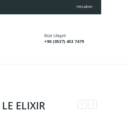
Hesabım
Bize Ulaşın!
+90 (0537) 453 7479
 LE ELIXIR
-
-
720
722
JPG
JEA