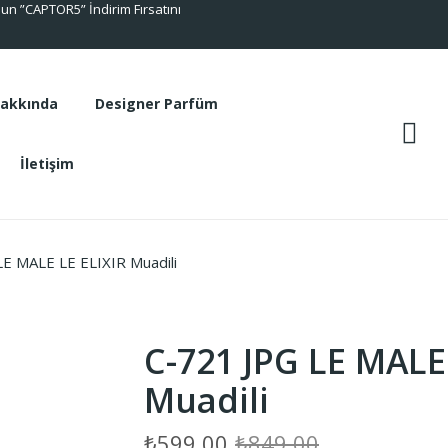
n ”CAPTOR5” İndirim Fırsatını
akkında
Designer Parfüm
İletişim
akkında
Designer Parfüm
E MALE LE ELIXIR Muadili
İletişim
C-721 JPG LE MALE
Muadili
Orijinal
Şu
₺
599,00
₺
849,00