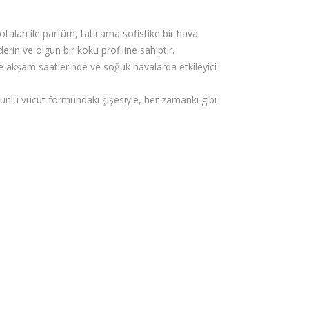
LE
N
otaları ile parfüm, tatlı ama sofistike bir hava
MA
PA
derin ve olgun bir koku profiline sahiptir.
LE
UL
ikle akşam saatlerinde ve soğuk havalarda etkileyici
LE
GA
PA
UL
n ünlü vücut formundaki şişesiyle, her zamanki gibi
RF
TIE
UM
R
Mu
UL
adili
TR
A
MA
LE
Mu
adili