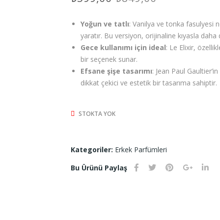
fiyat:
andaki
Yoğun ve tatlı
: Vanilya ve tonka fasulyesi n
₺849,00.
fiyat:
yaratır. Bu versiyon, orijinaline kıyasla daha 
₺599,00.
Gece kullanımı için ideal
: Le Elixir, özell
bir seçenek sunar.
Efsane şişe tasarımı
: Jean Paul Gaultier’i
dikkat çekici ve estetik bir tasarıma sahiptir.
STOKTA YOK
Kategoriler:
Erkek Parfümleri
Bu Ürünü Paylaş