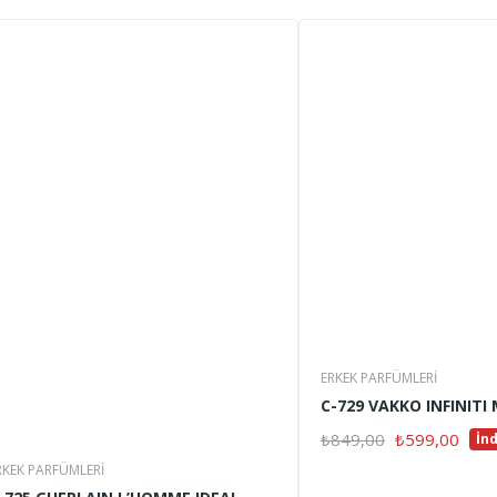
ERKEK PARFÜMLERI
C-729 VAKKO INFINITI 
Orijinal
Şu
₺
849,00
₺
599,00
İn
DEVAMINI OKU
fiyat:
anda
RKEK PARFÜMLERI
₺849,00.
fiyat: